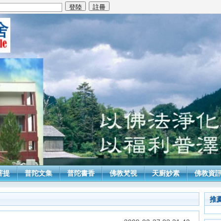
菩提
普陀文集
普陀書香
佛教梵視
天廚妙素
佛教資
推