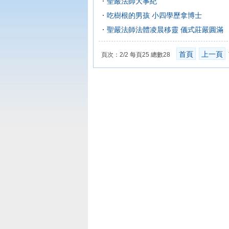
聖嚴法師大事紀
吃樹根的男孩 小四學歷拿博士
聖嚴法師法體凌晨移靈 儀式莊嚴圓滿
首頁
上一頁
頁次：2/2 每頁25 總數28