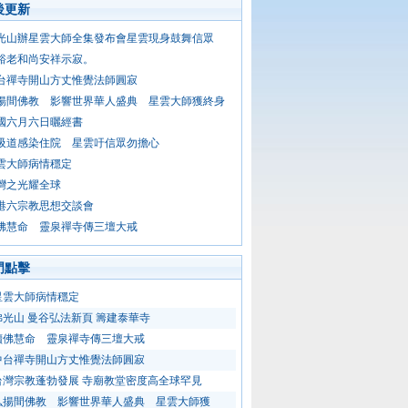
後更新
光山辦星雲大師全集發布會星雲現身鼓舞信眾
裕老和尚安祥示寂。
台禪寺開山方丈惟覺法師圓寂
揚間佛教 影響世界華人盛典 星雲大師獲終身
國六月六日曬經書
吸道感染住院 星雲吁信眾勿擔心
雲大師病情穩定
灣之光耀全球
港六宗教思想交談會
佛慧命 靈泉禪寺傳三壇大戒
門點擊
星雲大師病情穩定
佛光山 曼谷弘法新頁 籌建泰華寺
續佛慧命 靈泉禪寺傳三壇大戒
中台禪寺開山方丈惟覺法師圓寂
台灣宗教蓬勃發展 寺廟教堂密度高全球罕見
弘揚間佛教 影響世界華人盛典 星雲大師獲