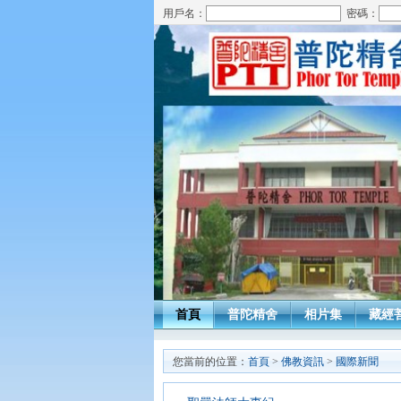
用戶名：
密碼：
首頁
普陀精舍
相片集
藏經
您當前的位置：
首頁
>
佛教資訊
>
國際新聞